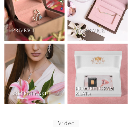
PRIVESCI
NARUKVICE
MOJ PRVI GRAM
SREBRNI NAKIT
ZLATA
Video