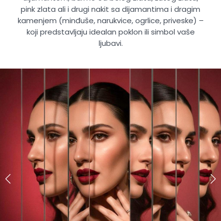
pink zlata ali i drugi nakit sa dijamantima i dragim
kamenjem (minđuše, narukvice, ogrlice, priveske) –
koji predstavljaju idealan poklon ili simbol vaše
ljubavi.