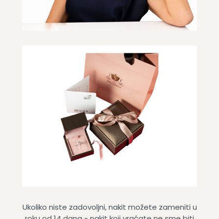
Ukoliko niste zadovoljni, nakit možete zameniti u
roku od 14 dana - nakit koji vraćate ne sme biti