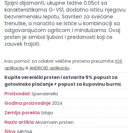
Sjajni dijamanti, ukupne težine 0.05ct sa
karakteristikama G-VS1, dodatno ističu njegovu
bezvremensku lepotu. Savršen za svečane
trenutke, a naročito se ističe u kombinaciji sa
odgovarajućom ogrlicom i minđušama. Ovaj
prsten je simbol ljubavi i predanosti koji će
zauvek trajati.
Kao pomoć za odabrir veličine prstena preuzmite
IOS
aplikaciju
ili
ANDROID aplikaciju
Kupite verenički prsten i ostvarite 5% popust za
gotovinsko plaćanje + popust za kupovinu burmi.
Proizvođač
Spenderella
Godina proizvodnje
2024
Zemlja porekla
Srbija
Naziv artikla
Akvamarin prsten
Šifra:
MBZNA