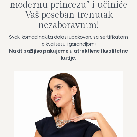
modernu princezu” i učiniće
Vaš poseban trenutak
nezaboravnim!
Svaki komad nakita dolazi upakovan, sa sertifikatom
o kvalitetu i garancijom!
Nakit pažljivo pakujemo u atraktivne i kvalitetne
kutije.