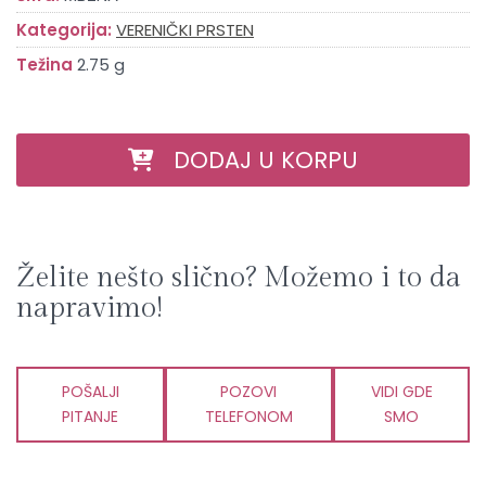
Kategorija:
VERENIČKI PRSTEN
Težina
2.75 g
DODAJ U KORPU
Želite nešto slično? Možemo i to da
napravimo!
POŠALJI
POZOVI
VIDI GDE
PITANJE
TELEFONOM
SMO