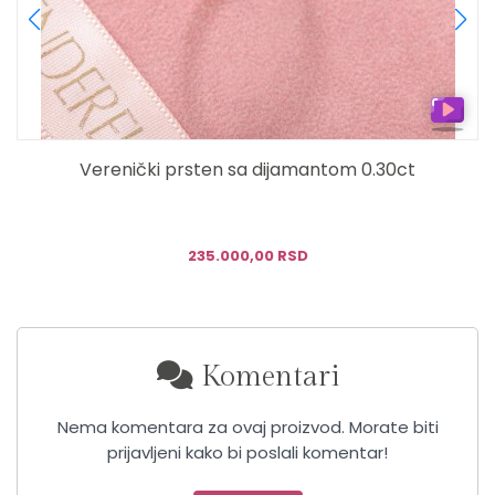
Verenički prsten sa dijamantom 0.30ct
R
235.000,00 RSD
Komentari
Nema komentara za ovaj proizvod. Morate biti
prijavljeni kako bi poslali komentar!