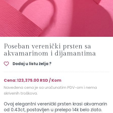
Poseban verenički prsten sa
akvamarinom i dijamantima
Dodaj u listu želja ?
Cena: 123,375.00 RSD / Kom
Navedena cena je sa uračunatim PDV-om i nema
skrivenih troškova.
Ovaj elegantni verenički prsten krasi akvamarin
od 0.43ct, postavljen u prelepo 14k belo zlato.