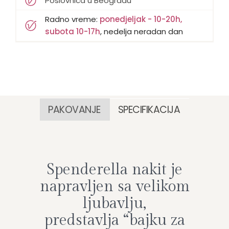
Poslovnica u Beogradu
Radno vreme:
ponedjeljak - 10-20h,
subota 10-17h
, nedelja neradan dan
PAKOVANJE
SPECIFIKACIJA
Spenderella nakit je
napravljen sa velikom
ljubavlju,
predstavlja “bajku za