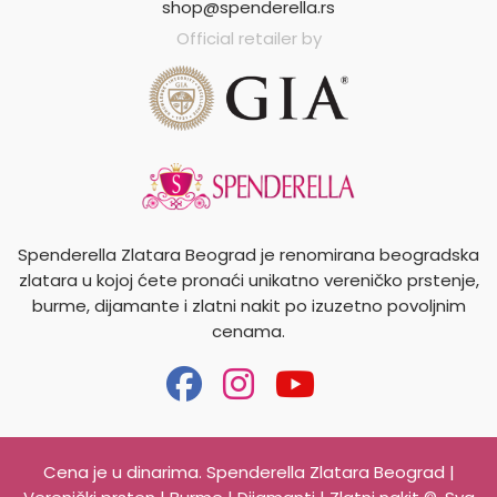
shop@spenderella.rs
Official retailer by
Spenderella Zlatara Beograd je renomirana beogradska
zlatara u kojoj ćete pronaći unikatno vereničko prstenje,
burme, dijamante i zlatni nakit po izuzetno povoljnim
cenama.
Cena je u dinarima. Spenderella Zlatara Beograd |