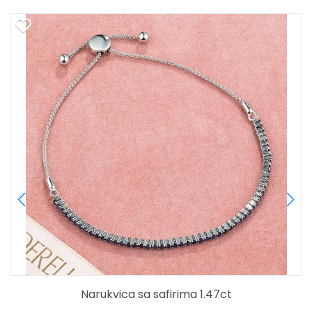
Narukvica sa safirima 1.47ct