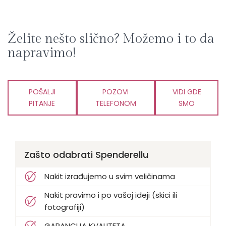
Želite nešto slično? Možemo i to da
napravimo!
POŠALJI
POZOVI
VIDI GDE
PITANJE
TELEFONOM
SMO
Zašto odabrati Spenderellu
Nakit izrađujemo u svim veličinama
Nakit pravimo i po vašoj ideji (skici ili
fotografiji)
GARANCIJA KVALITETA