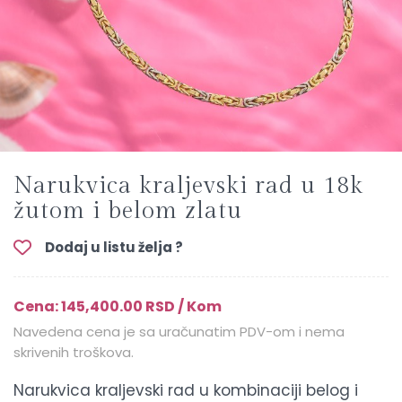
Narukvica kraljevski rad u 18k
žutom i belom zlatu
Dodaj u listu želja ?
Cena: 145,400.00 RSD / Kom
Navedena cena je sa uračunatim PDV-om i nema
skrivenih troškova.
Narukvica kraljevski rad u kombinaciji belog i