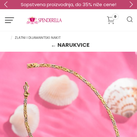
Sopstvena proizvodnja, do 35% niže cene!
0
ZLATNI I DIJAMANTSKI NAKIT
← NARUKVICE