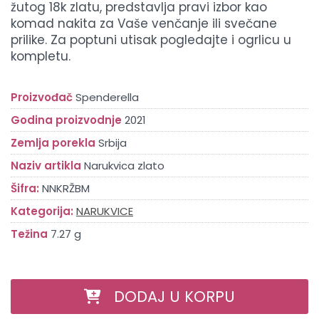
žutog 18k zlatu, predstavlja pravi izbor kao
komad nakita za Vaše venčanje ili svečane
prilike. Za poptuni utisak pogledajte i ogrlicu u
kompletu.
Proizvođač
Spenderella
Godina proizvodnje
2021
Zemlja porekla
Srbija
Naziv artikla
Narukvica zlato
Šifra:
NNKRŽBM
Kategorija:
NARUKVICE
Težina
7.27 g
DODAJ U KORPU