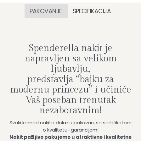
PAKOVANJE
SPECIFIKACIJA
Spenderella nakit je
napravljen sa velikom
ljubavlju,
predstavlja “bajku za
modernu princezu” i učiniće
Vaš poseban trenutak
nezaboravnim!
Svaki komad nakita dolazi upakovan, sa sertifikatom
o kvalitetu i garancijom!
Nakit pažljivo pakujemo u atraktivne i kvalitetne