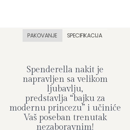
PAKOVANJE
SPECIFIKACIJA
Spenderella nakit je
napravljen sa velikom
ljubavlju,
predstavlja “bajku za
modernu princezu” i učiniće
Vaš poseban trenutak
nezaboravnim!