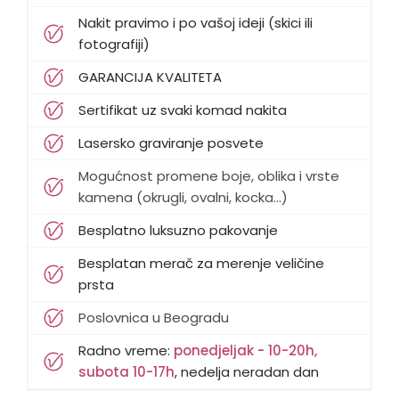
Nakit pravimo i po vašoj ideji (skici ili
fotografiji)
GARANCIJA KVALITETA
Sertifikat uz svaki komad nakita
Lasersko graviranje posvete
Mogućnost promene boje, oblika i vrste
kamena (okrugli, ovalni, kocka...)
Besplatno luksuzno pakovanje
Besplatan merač za merenje veličine
prsta
Poslovnica u Beogradu
Radno vreme:
ponedjeljak - 10-20h,
subota 10-17h
, nedelja neradan dan