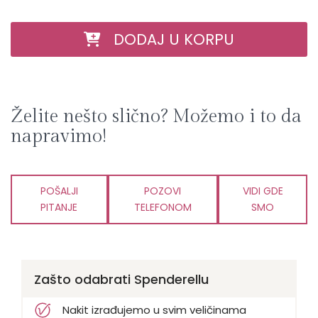
DODAJ U KORPU
Želite nešto slično? Možemo i to da
napravimo!
POŠALJI
POZOVI
VIDI GDE
PITANJE
TELEFONOM
SMO
Zašto odabrati Spenderellu
Nakit izrađujemo u svim veličinama