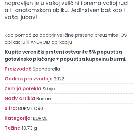
napravljen je u vašoj veličini i prema vašoj ruci
ali i anatomskom obliku. Jedinstven baš kao i
vaša ljubav!
Kao pomoć za odabrir veličine prstena preuzmite
IOS
aplikaciju
ili
ANDROID aplikaciju
Kupite verenički prsten i ostvarite 5% popust za
gotovinsko plaćanje + popust za kupovinu burmi.
Proizvođač
Spenderella
Godina proizvodnje
2022
Zemlja porekla
Srbija
Naziv artikla
Burme
Šifra:
BURME C90
Kategorija:
BURME
Težina
10.73 g