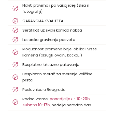
Nakit pravimo i po vašoj ideji (skici ili
fotografiji)
GARANCIJA KVALITETA
Sertifikat uz svaki komad nakita
Lasersko graviranje posvete
Mogućnost promene boje, oblika i vrste
kamena (okrugli, ovalni, kocka...)
Besplatno luksuzno pakovanje
Besplatan merač za merenje veličine
prsta
Poslovnica u Beogradu
Radno vreme:
ponedjeljak - 10-20h,
subota 10-17h
, nedelja neradan dan