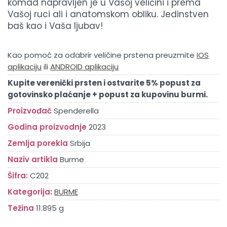
komad napravljen je u Vašoj veličini i prema
Vašoj ruci ali i anatomskom obliku. Jedinstven
baš kao i Vaša ljubav!
Kao pomoć za odabrir veličine prstena preuzmite
IOS
aplikaciju
ili
ANDROID aplikaciju
Kupite verenički prsten i ostvarite 5% popust za
gotovinsko plaćanje + popust za kupovinu burmi.
Proizvođač
Spenderella
Godina proizvodnje
2023
Zemlja porekla
Srbija
Naziv artikla
Burme
Šifra:
C202
Kategorija:
BURME
Težina
11.895 g