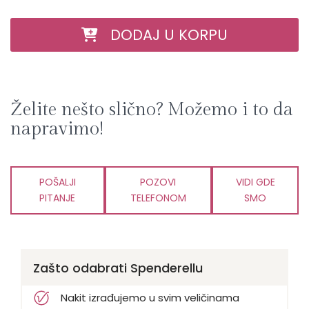
DODAJ U KORPU
Želite nešto slično? Možemo i to da
napravimo!
POŠALJI
POZOVI
VIDI GDE
PITANJE
TELEFONOM
SMO
Zašto odabrati Spenderellu
Nakit izrađujemo u svim veličinama