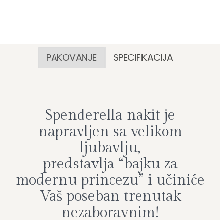
PAKOVANJE
SPECIFIKACIJA
Spenderella nakit je
napravljen sa velikom
ljubavlju,
predstavlja “bajku za
modernu princezu” i učiniće
Vaš poseban trenutak
nezaboravnim!