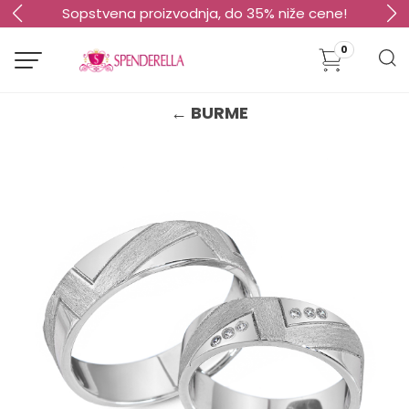
Sopstvena proizvodnja, do 35% niže cene!
0
← BURME