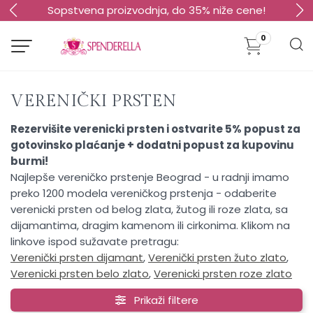
Sopstvena proizvodnja, do 35% niže cene!
0
VERENIČKI PRSTEN
Rezervišite verenicki prsten i ostvarite 5% popust za
gotovinsko plaćanje + dodatni popust za kupovinu
burmi!
Najlepše vereničko prstenje Beograd - u radnji imamo
preko 1200 modela vereničkog prstenja - odaberite
verenicki prsten od belog zlata, žutog ili roze zlata, sa
dijamantima, dragim kamenom ili cirkonima. Klikom na
linkove ispod sužavate pretragu:
Verenički prsten dijamant
,
Verenički prsten žuto zlato
,
Verenicki prsten belo zlato
,
Verenicki prsten roze zlato
Prikaži filtere