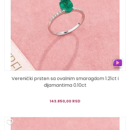
Verenički prsten sa ovalnim smaragdom 1.21ct i
dijamantima 0.10ct
143.850,00 RSD