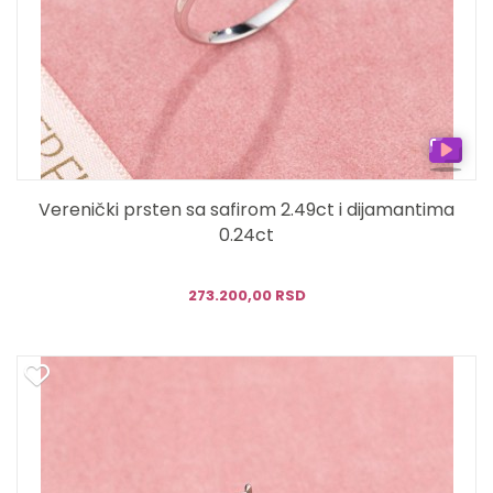
Verenički prsten sa safirom 2.49ct i dijamantima
0.24ct
273.200,00 RSD