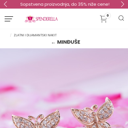
Sopstvena proizvodnja, do 35% niže cene!
0
ZLATNI I DIJAMANTSKI NAKIT
← MINĐUŠE