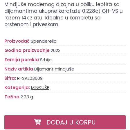
Mindjuše modernog dizajna u obliku leptira sa
dijamantima ukupne karataže 0.228ct GH-VS u
rozem 14k zlatu. Idealne u kompletu sa
prstenom i priveskom.
Proizvođač
Spenderella
Godina proizvodnje
2023
Zemlja porekla
Srbija
Naziv artikla
Dijamant mindjuše
Šifra:
R-SAE03609
Kategorija:
MINĐUŠE
Težina
2.38 g
DODAJ U KORPU