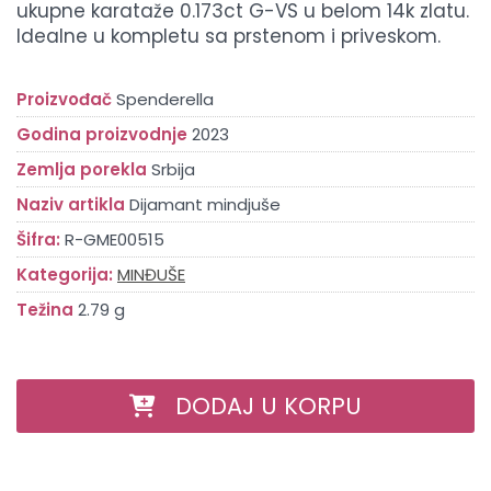
ukupne karataže 0.173ct G-VS u belom 14k zlatu.
Idealne u kompletu sa prstenom i priveskom.
Proizvođač
Spenderella
Godina proizvodnje
2023
Zemlja porekla
Srbija
Naziv artikla
Dijamant mindjuše
Šifra:
R-GME00515
Kategorija:
MINĐUŠE
Težina
2.79 g
DODAJ U KORPU