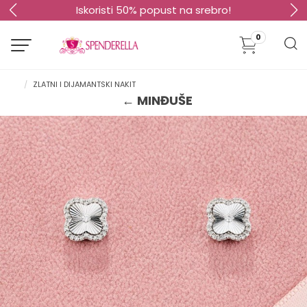
o!
Sopstvena proizvodnja, do 35% niže
0
ZLATNI I DIJAMANTSKI NAKIT
← MINĐUŠE