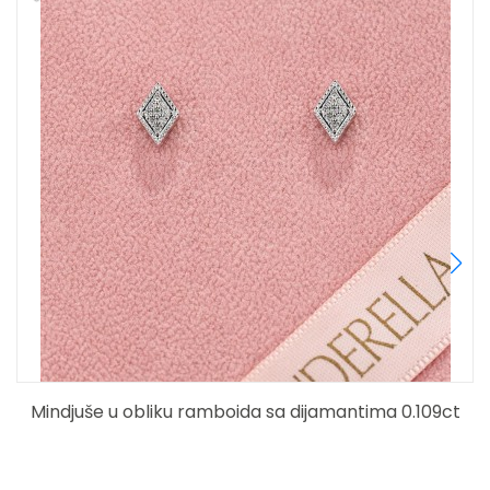
ijamantima 0.109ct
Zlatne mindjuše sa dijamantima 0.3
zlatu