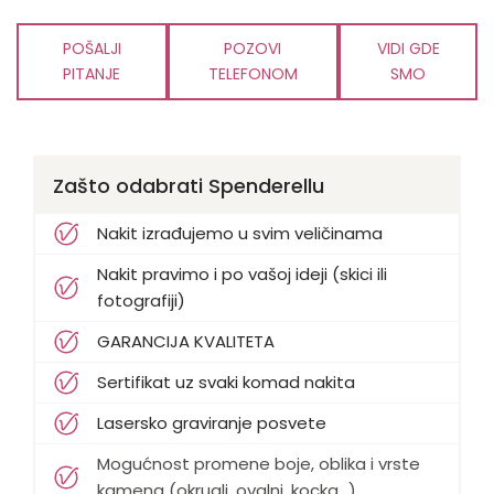
POŠALJI
POZOVI
VIDI GDE
PITANJE
TELEFONOM
SMO
Zašto odabrati Spenderellu
Nakit izrađujemo u svim veličinama
Nakit pravimo i po vašoj ideji (skici ili
fotografiji)
GARANCIJA KVALITETA
Sertifikat uz svaki komad nakita
Lasersko graviranje posvete
Mogućnost promene boje, oblika i vrste
kamena (okrugli, ovalni, kocka...)