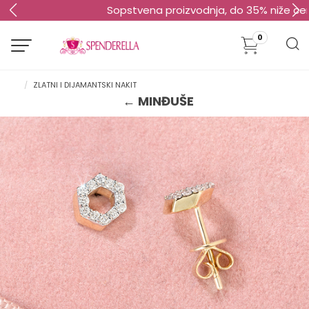
Sopstvena proizvodnja, do 35% niže cene!
0
ZLATNI I DIJAMANTSKI NAKIT
← MINĐUŠE