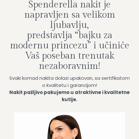
Spenderella nakit je
napravljen sa velikom
ljubavlju,
predstavlja “bajku za
modernu princezu” i učiniće
Vaš poseban trenutak
nezaboravnim!
Svaki komad nakita dolazi upakovan, sa sertifikatom
o kvalitetu i garancijom!
Nakit pažljivo pakujemo u atraktivne i kvalitetne
kutije.