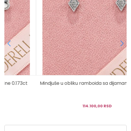
Mindjuše u obliku ramboida sa dijamantima 0.109ct
114.100,00 RSD