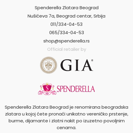
Spenderella Zlatara Beograd
Nušićeva 7a, Beograd centar, Srbija
011/334-04-53
065/334-04-53
shop@spenderella.rs
Official retailer by
Spenderella Zlatara Beograd je renomirana beogradska
zlatara u kojoj ćete pronaći unikatno vereničko prstenje,
burme, dijamante i zlatni nakit po izuzetno povoljnim
cenama.