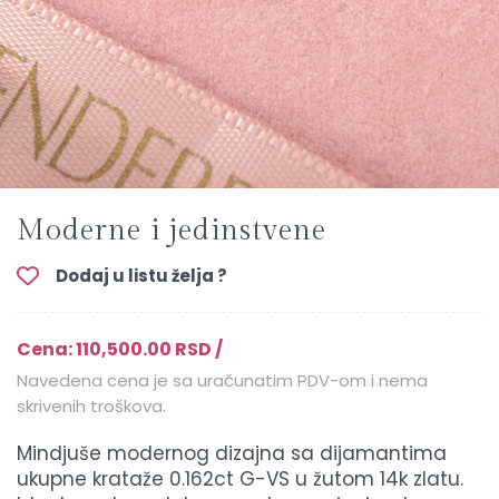
Moderne i jedinstvene
Dodaj u listu želja ?
Cena: 110,500.00 RSD /
Navedena cena je sa uračunatim PDV-om i nema
skrivenih troškova.
Mindjuše modernog dizajna sa dijamantima
ukupne krataže 0.162ct G-VS u žutom 14k zlatu.