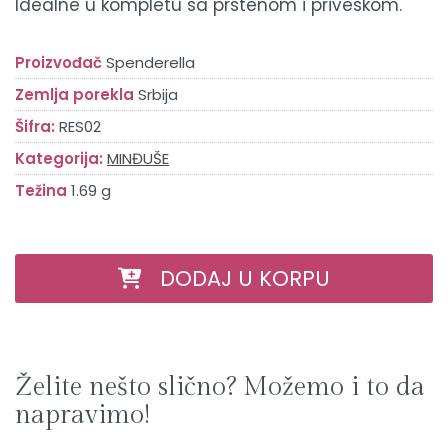
Idealne u kompletu sa prstenom i priveskom.
Proizvođač
Spenderella
Zemlja porekla
Srbija
Šifra:
RES02
Kategorija:
MINĐUŠE
Težina
1.69 g
DODAJ U KORPU
Želite nešto slično? Možemo i to da
napravimo!