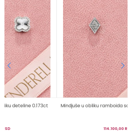
Mindjuše u obliku ramboida sa dijamantima 0.109ct
114.100,00 RSD