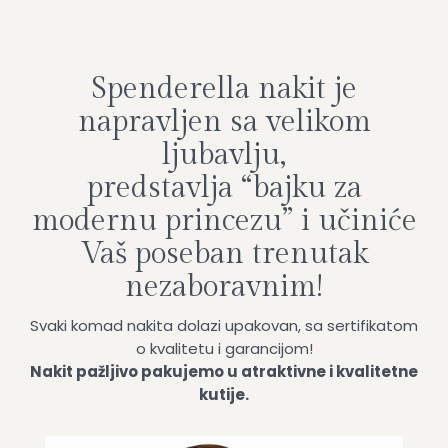
Spenderella nakit je
napravljen sa velikom
ljubavlju,
predstavlja “bajku za
modernu princezu” i učiniće
Vaš poseban trenutak
nezaboravnim!
Svaki komad nakita dolazi upakovan, sa sertifikatom
o kvalitetu i garancijom!
Nakit pažljivo pakujemo u atraktivne i kvalitetne
kutije.