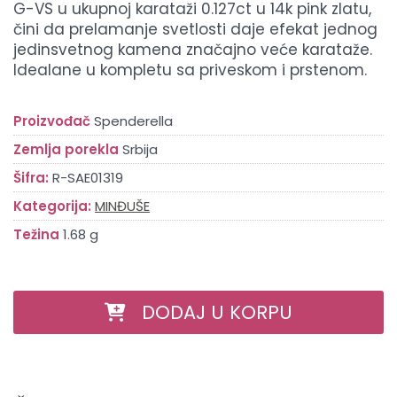
G-VS u ukupnoj karataži 0.127ct u 14k pink zlatu,
čini da prelamanje svetlosti daje efekat jednog
jedinsvetnog kamena značajno veće karataže.
Idealane u kompletu sa priveskom i prstenom.
Proizvođač
Spenderella
Zemlja porekla
Srbija
Šifra:
R-SAE01319
Kategorija:
MINĐUŠE
Težina
1.68 g
DODAJ U KORPU