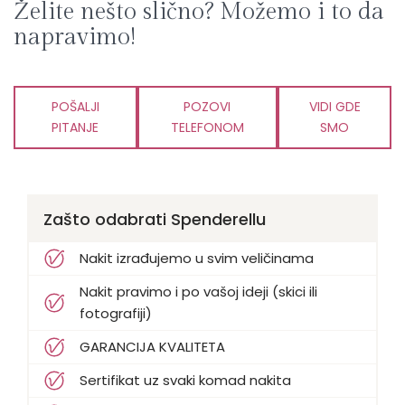
Želite nešto slično? Možemo i to da
napravimo!
POŠALJI
POZOVI
VIDI GDE
PITANJE
TELEFONOM
SMO
Zašto odabrati Spenderellu
Nakit izrađujemo u svim veličinama
Nakit pravimo i po vašoj ideji (skici ili
fotografiji)
GARANCIJA KVALITETA
Sertifikat uz svaki komad nakita