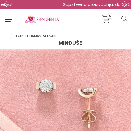
Sopstvena proizvodnja, do 35% niže cene!
0
ZLATNI I DIJAMANTSKI NAKIT
← MINĐUŠE