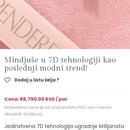
Mindjuše u 7D tehnologiji kao
poslednji modni trend!
Dodaj u listu želja ?
Cena: 88,790.00 RSD / par
Navedena cena je sa uračunatim PDV-om i nema
skrivenih troškova.
Jedinstvena 7D tehnologija ugradnje brilijanata