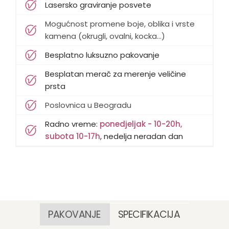
Lasersko graviranje posvete
Mogućnost promene boje, oblika i vrste
kamena (okrugli, ovalni, kocka...)
Besplatno luksuzno pakovanje
Besplatan merač za merenje veličine
prsta
Poslovnica u Beogradu
Radno vreme:
ponedjeljak - 10-20h,
subota 10-17h
, nedelja neradan dan
PAKOVANJE
SPECIFIKACIJA