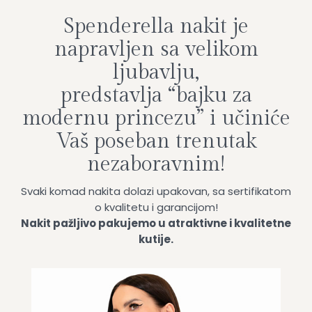
Spenderella nakit je
napravljen sa velikom
ljubavlju,
predstavlja “bajku za
modernu princezu” i učiniće
Vaš poseban trenutak
nezaboravnim!
Svaki komad nakita dolazi upakovan, sa sertifikatom
o kvalitetu i garancijom!
Nakit pažljivo pakujemo u atraktivne i kvalitetne
kutije.