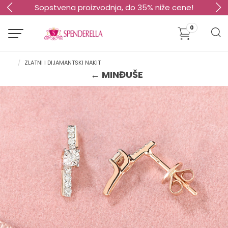
Sopstvena proizvodnja, do 35% niže cene!
0
ZLATNI I DIJAMANTSKI NAKIT
← MINĐUŠE