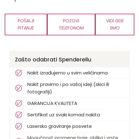
POŠALJI
POZOVI
VIDI GDE
PITANJE
TELEFONOM
SMO
Zašto odabrati Spenderellu
Nakit izrađujemo u svim veličinama
Nakit pravimo i po vašoj ideji (skici ili
fotografiji)
GARANCIJA KVALITETA
Sertifikat uz svaki komad nakita
Lasersko graviranje posvete
Mogućnost promene boje, oblika i vrste