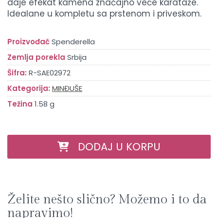
daje efekat kamena značajno veće karataže.
Idealane u kompletu sa prstenom i priveskom.
Proizvođač
Spenderella
Zemlja porekla
Srbija
Šifra:
R-SAE02972
Kategorija:
MINĐUŠE
Težina
1.58 g
DODAJ U KORPU
Želite nešto slično? Možemo i to da
napravimo!