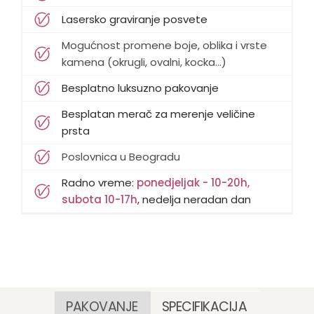
Lasersko graviranje posvete
Mogućnost promene boje, oblika i vrste
kamena (okrugli, ovalni, kocka...)
Besplatno luksuzno pakovanje
Besplatan merač za merenje veličine
prsta
Poslovnica u Beogradu
Radno vreme:
ponedjeljak - 10-20h,
subota 10-17h
, nedelja neradan dan
PAKOVANJE
SPECIFIKACIJA