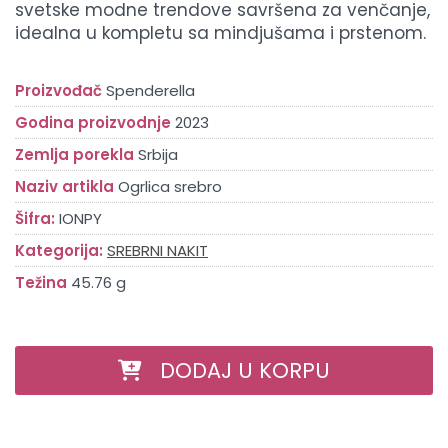
svetske modne trendove savršena za venčanje,
idealna u kompletu sa mindjušama i prstenom.
Proizvođač
Spenderella
Godina proizvodnje
2023
Zemlja porekla
Srbija
Naziv artikla
Ogrlica srebro
Šifra:
IONPY
Kategorija:
SREBRNI NAKIT
Težina
45.76 g
DODAJ U KORPU