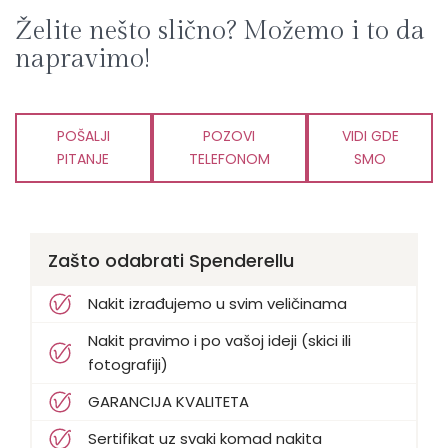
Želite nešto slično? Možemo i to da
napravimo!
POŠALJI
POZOVI
VIDI GDE
PITANJE
TELEFONOM
SMO
Zašto odabrati Spenderellu
Nakit izrađujemo u svim veličinama
Nakit pravimo i po vašoj ideji (skici ili
fotografiji)
GARANCIJA KVALITETA
Sertifikat uz svaki komad nakita