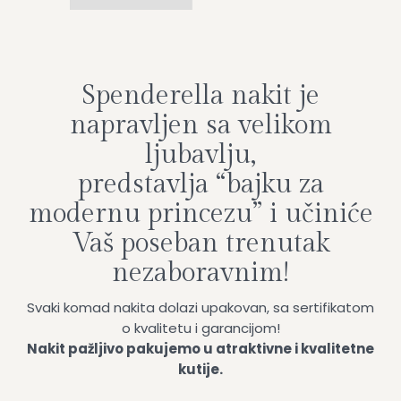
Spenderella nakit je
napravljen sa velikom
ljubavlju,
predstavlja “bajku za
modernu princezu” i učiniće
Vaš poseban trenutak
nezaboravnim!
Svaki komad nakita dolazi upakovan, sa sertifikatom
o kvalitetu i garancijom!
Nakit pažljivo pakujemo u atraktivne i kvalitetne
kutije.