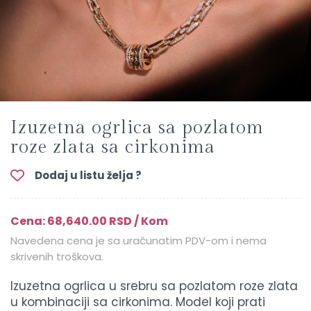
Izuzetna ogrlica sa pozlatom
roze zlata sa cirkonima
Dodaj u listu želja ?
Cena: 68,640.00 RSD / Kom
Navedena cena je sa uračunatim PDV-om i nema
skrivenih troškova.
Izuzetna ogrlica u srebru sa pozlatom roze zlata
u kombinaciji sa cirkonima. Model koji prati