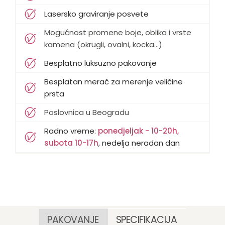
Lasersko graviranje posvete
Mogućnost promene boje, oblika i vrste
kamena (okrugli, ovalni, kocka...)
Besplatno luksuzno pakovanje
Besplatan merač za merenje veličine
prsta
Poslovnica u Beogradu
Radno vreme:
ponedjeljak - 10-20h,
subota 10-17h
, nedelja neradan dan
PAKOVANJE
SPECIFIKACIJA