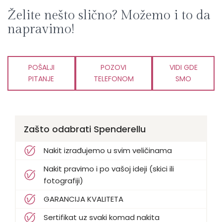
Želite nešto slično? Možemo i to da
napravimo!
POŠALJI
POZOVI
VIDI GDE
PITANJE
TELEFONOM
SMO
Zašto odabrati Spenderellu
Nakit izrađujemo u svim veličinama
Nakit pravimo i po vašoj ideji (skici ili
fotografiji)
GARANCIJA KVALITETA
Sertifikat uz svaki komad nakita