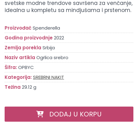
svetske modne trendove savršena za venčanje,
idealna u kompletu sa mindjušama i prstenom.
Proizvođač
Spenderella
Godina proizvodnje
2022
Zemlja porekla
Srbija
Naziv artikla
Ogrlica srebro
Šifra:
OPBYC
Kategorija:
SREBRNI NAKIT
Težina
29.12 g
DODAJ U KORPU