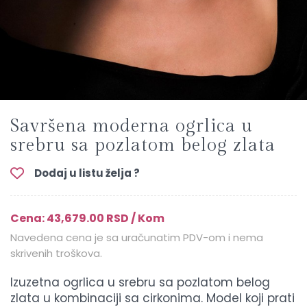
Savršena moderna ogrlica u
srebru sa pozlatom belog zlata
Dodaj u listu želja ?
Cena: 43,679.00 RSD / Kom
Navedena cena je sa uračunatim PDV-om i nema
skrivenih troškova.
Izuzetna ogrlica u srebru sa pozlatom belog
zlata u kombinaciji sa cirkonima. Model koji prati