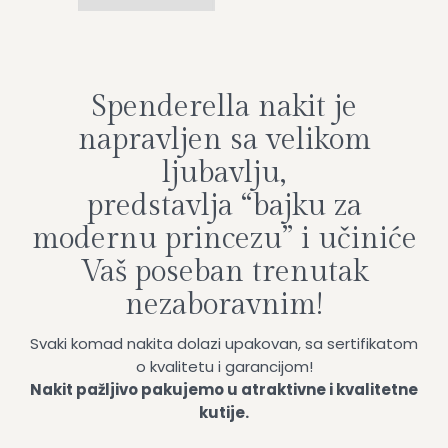
Spenderella nakit je
napravljen sa velikom
ljubavlju,
predstavlja “bajku za
modernu princezu” i učiniće
Vaš poseban trenutak
nezaboravnim!
Svaki komad nakita dolazi upakovan, sa sertifikatom
o kvalitetu i garancijom!
Nakit pažljivo pakujemo u atraktivne i kvalitetne
kutije.