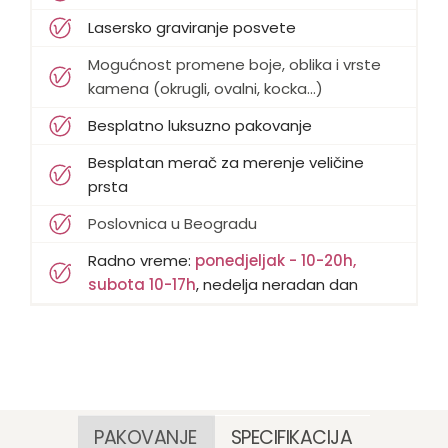
Lasersko graviranje posvete
Mogućnost promene boje, oblika i vrste
kamena (okrugli, ovalni, kocka...)
Besplatno luksuzno pakovanje
Besplatan merač za merenje veličine
prsta
Poslovnica u Beogradu
Radno vreme:
ponedjeljak - 10-20h,
subota 10-17h
, nedelja neradan dan
PAKOVANJE
SPECIFIKACIJA