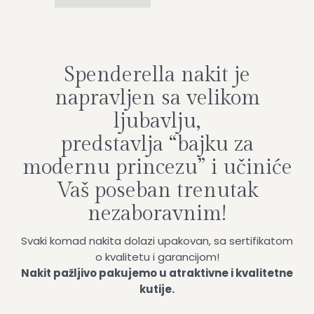
Spenderella nakit je
napravljen sa velikom
ljubavlju,
predstavlja “bajku za
modernu princezu” i učiniće
Vaš poseban trenutak
nezaboravnim!
Svaki komad nakita dolazi upakovan, sa sertifikatom
o kvalitetu i garancijom!
Nakit pažljivo pakujemo u atraktivne i kvalitetne
kutije.