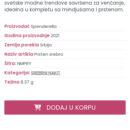
svetske modne trendove savršena za venčanje,
idealna u kompletu sa mindjušama i prstenom.
Proizvođač
Spenderella
Godina proizvodnje
2021
Zemlja porekla
Srbija
Naziv artikla
Prsten srebro
Šifra:
NMPRY
Kategorija:
SREBRNI NAKIT
Težina
8.37 g
DODAJ U KORPU