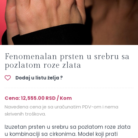
Fenomenalan prsten u srebru sa
pozlatom roze zlata
Dodaj u listu želja ?
Cena: 12,555.00 RSD / Kom
Navedena cena je sa uračunatim PDV-om i nema
skrivenih troškova.
Izuzetan prsten u srebru sa pozlatom roze zlata
u kombinaciji sa cirkonima. Model koji prati