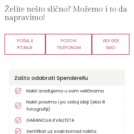
Želite nešto slično? Možemo i to da
napravimo!
POŠALJI
POZOVI
VIDI GDE
PITANJE
TELEFONOM
SMO
Zašto odabrati Spenderellu
Nakit izrađujemo u svim veličinama
Nakit pravimo i po vašoj ideji (skici ili
fotografiji)
GARANCIJA KVALITETA
Sertifikat uz svaki komad nakita