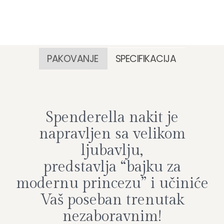
PAKOVANJE
SPECIFIKACIJA
Spenderella nakit je
napravljen sa velikom
ljubavlju,
predstavlja “bajku za
modernu princezu” i učiniće
Vaš poseban trenutak
nezaboravnim!