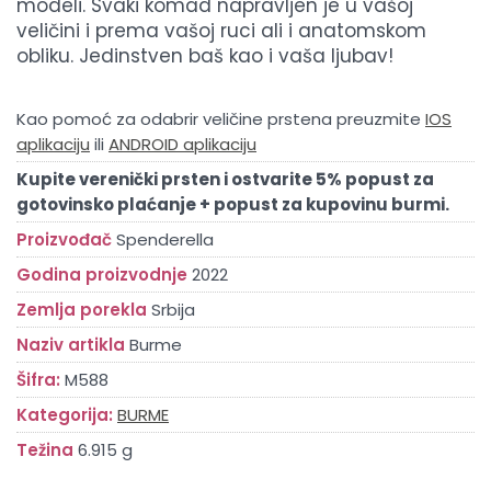
modeli. Svaki komad napravljen je u vašoj
veličini i prema vašoj ruci ali i anatomskom
obliku. Jedinstven baš kao i vaša ljubav!
Kao pomoć za odabrir veličine prstena preuzmite
IOS
aplikaciju
ili
ANDROID aplikaciju
Kupite verenički prsten i ostvarite 5% popust za
gotovinsko plaćanje + popust za kupovinu burmi.
Proizvođač
Spenderella
Godina proizvodnje
2022
Zemlja porekla
Srbija
Naziv artikla
Burme
Šifra:
M588
Kategorija:
BURME
Težina
6.915 g