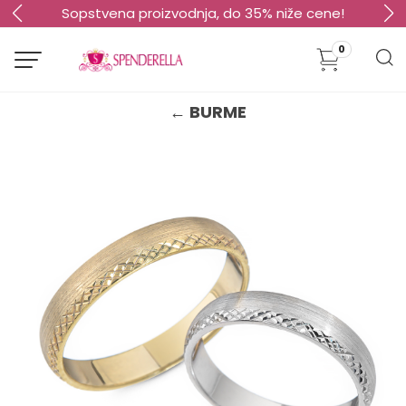
Sopstvena proizvodnja, do 35% niže cene!
0
← BURME