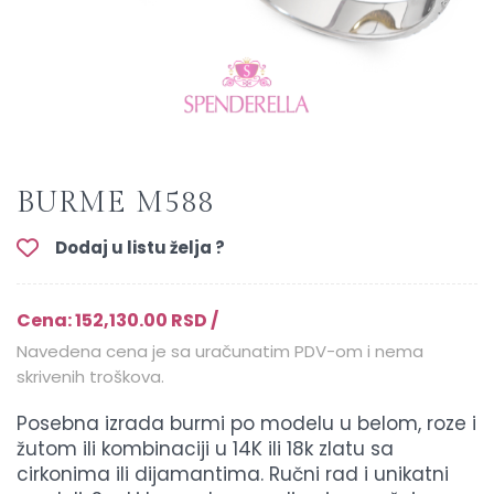
BURME M588
Dodaj u listu želja ?
Cena: 152,130.00 RSD /
Navedena cena je sa uračunatim PDV-om i nema
skrivenih troškova.
Posebna izrada burmi po modelu u belom, roze i
žutom ili kombinaciji u 14K ili 18k zlatu sa
cirkonima ili dijamantima. Ručni rad i unikatni