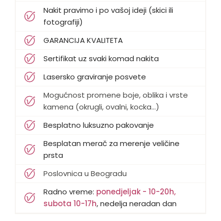
Nakit pravimo i po vašoj ideji (skici ili
fotografiji)
GARANCIJA KVALITETA
Sertifikat uz svaki komad nakita
Lasersko graviranje posvete
Mogućnost promene boje, oblika i vrste
kamena (okrugli, ovalni, kocka...)
Besplatno luksuzno pakovanje
Besplatan merač za merenje veličine
prsta
Poslovnica u Beogradu
Radno vreme:
ponedjeljak - 10-20h,
subota 10-17h
, nedelja neradan dan