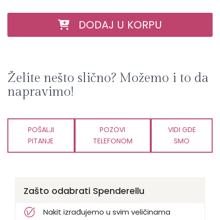
DODAJ U KORPU
Želite nešto slično? Možemo i to da
napravimo!
POŠALJI
POZOVI
VIDI GDE
PITANJE
TELEFONOM
SMO
Zašto odabrati Spenderellu
Nakit izrađujemo u svim veličinama