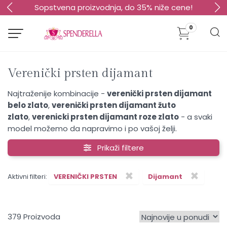
Sopstvena proizvodnja, do 35% niže cene!
0
Verenički prsten dijamant
Najtraženije kombinacije -
verenički prsten dijamant
belo zlato
,
verenički prsten dijamant žuto
zlato
,
verenicki prsten dijamant roze zlato
- a svaki
model možemo da napravimo i po vašoj želji.
Prikaži filtere
×
×
Aktivni filteri:
VERENIČKI PRSTEN
Dijamant
379