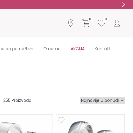
0
0
ad po porudžbini
O nama
AKCIJA
Kontakt
255