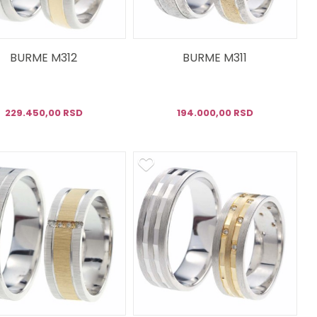
BURME M312
BURME M311
229.450,00 RSD
194.000,00 RSD