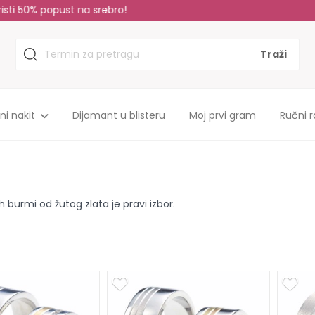
Sopstvena proizvodnja, do 35% niže cene!
tni nakit
Dijamant u blisteru
Moj prvi gram
Ručni r
 burmi od žutog zlata je pravi izbor.