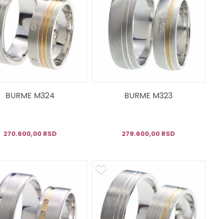
BURME M324
BURME M323
270.600,00 RSD
279.600,00 RSD