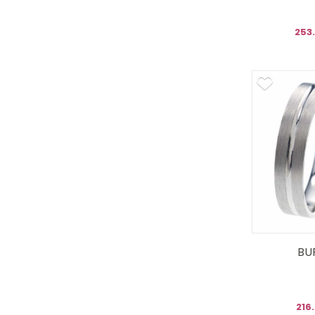
253
BU
216