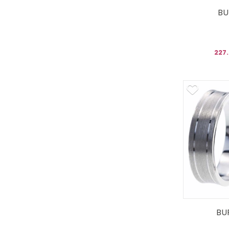
BU
227
BU