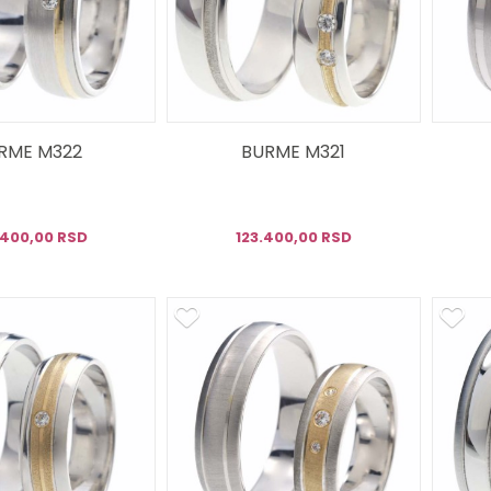
RME M322
BURME M321
.400,00 RSD
123.400,00 RSD