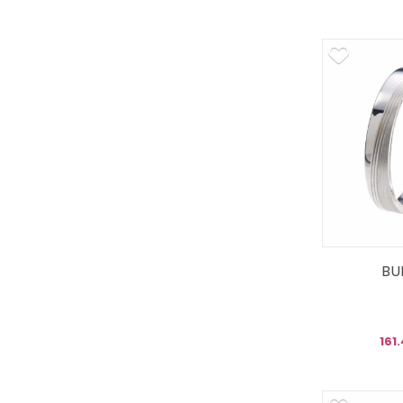
BU
161