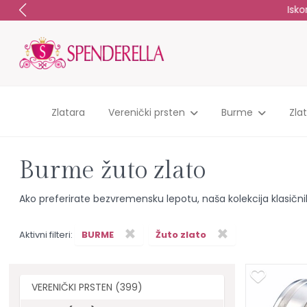
Zlatara
Verenički prsten
Burme
Zla
Burme žuto zlato
Ako preferirate bezvremensku lepotu, naša kolekcija klasičnih
×
×
Aktivni filteri:
BURME
Žuto zlato
VERENIČKI PRSTEN (399)