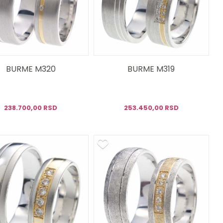
BURME M320
BURME M319
238.700,00 RSD
253.450,00 RSD