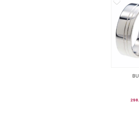
BU
298