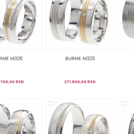
RME M326
BURME M325
.700,00 RSD
271.900,00 RSD