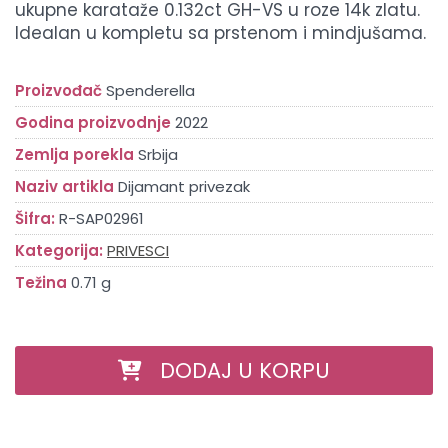
ukupne karataže 0.132ct GH-VS u roze 14k zlatu.
Idealan u kompletu sa prstenom i mindjušama.
Proizvođač
Spenderella
Godina proizvodnje
2022
Zemlja porekla
Srbija
Naziv artikla
Dijamant privezak
Šifra:
R-SAP02961
Kategorija:
PRIVESCI
Težina
0.71 g
DODAJ U KORPU