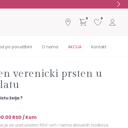
0
0
ad po porudžbini
O nama
AKCIJA
Kontakt
en verenicki prsten u
zlatu
istu želja ?
00.00 RSD / Kom
 je sa uračunatim PDV-om i nema skrivenih troškova.