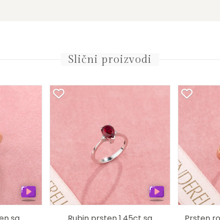
Slični proizvodi
en sa
Rubin prsten 1.45ct sa
Prsten ro