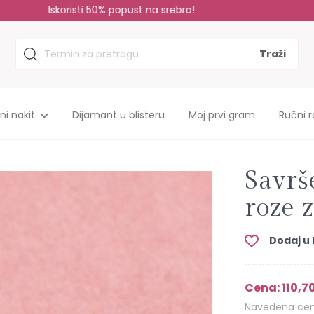
Sopstvena proizvodnja, do 35% niže cene!
tni nakit
Dijamant u blisteru
Moj prvi gram
Ručni r
u
Savrš
roze 
Dodaj u l
Cena: 110,7
Navedena cena