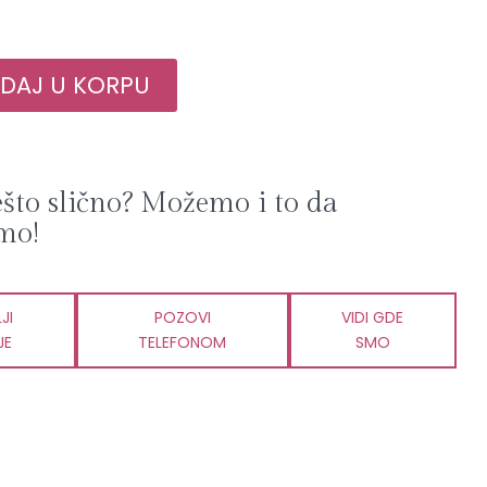
AJ U KORPU
ešto slično? Možemo i to da
mo!
JI
POZOVI
VIDI GDE
JE
TELEFONOM
SMO