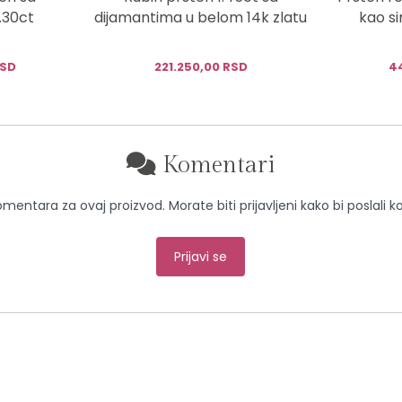
.30ct
dijamantima u belom 14k zlatu
kao s
RSD
221.250,00 RSD
4
Komentari
entara za ovaj proizvod. Morate biti prijavljeni kako bi poslali 
Prijavi se