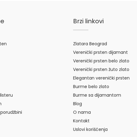
je
Brzi linkovi
sten
Zlatara Beograd
Verenički prsten dijamant
Verenički prsten belo zlato
Verenički prsten žuto zlato
Elegantan verenički prsten
Burme belo zlato
listeru
Burme sa dijamantom
m
Blog
 porudžbini
O nama
Kontakt
Uslovi korišćenja