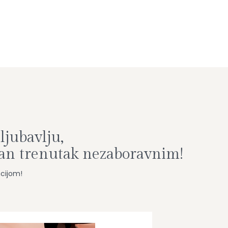
ljubavlju,
ban trenutak nezaboravnim!
ncijom!