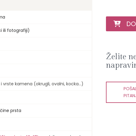
ama
DOD
 ili fotografiji)
Želite n
napravi
vrste kamena (okrugli, ovalni, kocka...)
POŠAL
PITAN
čine prsta