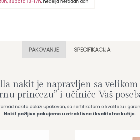
20h, subota 10-17h
, nedelja neradan dan
PAKOVANJE
SPECIFIKACIJA
la nakit je napravljen sa velikom 
ernu princezu” i učiniće Vaš pose
komad nakita dolazi upakovan, sa sertifikatom o kvalitetu i gara
Nakit pažljivo pakujemo u atraktivne i kvalitetne kutije.