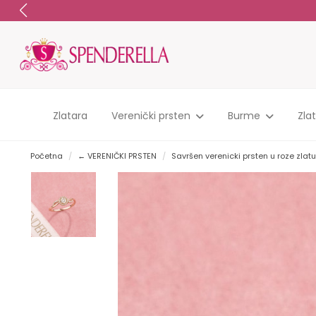
Zlatara
Verenički prsten
Burme
Zla
Početna
← VERENIČKI PRSTEN
Savršen verenicki prsten u roze zlat