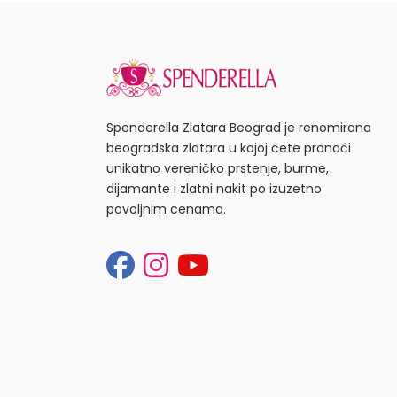
Spenderella Zlatara Beograd je renomirana
beogradska zlatara u kojoj ćete pronaći
unikatno vereničko prstenje, burme,
dijamante i zlatni nakit po izuzetno
povoljnim cenama.