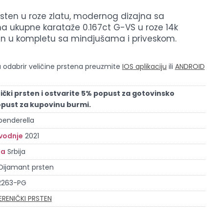
rsten u roze zlatu, modernog dizajna sa
a ukupne karataže 0.167ct G-VS u roze 14k
an u kompletu sa mindjušama i priveskom.
odabrir veličine prstena preuzmite
IOS aplikaciju
ili
ANDROID
ički prsten i ostvarite 5% popust za gotovinsko
opust za kupovinu burmi.
penderella
vodnje
2021
la
Srbija
Dijamant prsten
2263-PG
ERENIČKI PRSTEN