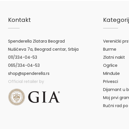
Kontakt
Kategori
Spenderella Zlatara Beograd
Verenički pr
Nušićeva 7a, Beograd centar, Srbija
Burme
011/334-04-53
Zlatni nakit
065/334-04-53
Ogrlice
shop@spenderella.rs
Minđuše
Official retailer by
Privesci
Dijamant u b
Moj prvi gra
Ručni rad po