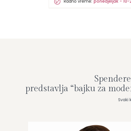
Radno vreme:
ponedjeljak - 10-
Spenderel
predstavlja “bajku za mod
Svaki 