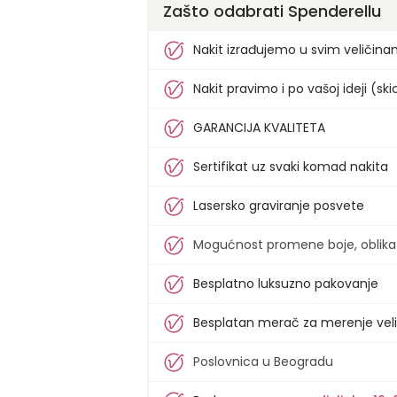
Zašto odabrati Spenderellu
Nakit izrađujemo u svim veličin
Nakit pravimo i po vašoj ideji (skici
GARANCIJA KVALITETA
Sertifikat uz svaki komad nakita
Lasersko graviranje posvete
Mogućnost promene boje, oblika i 
Besplatno luksuzno pakovanje
Besplatan merač za merenje veli
Poslovnica u Beogradu