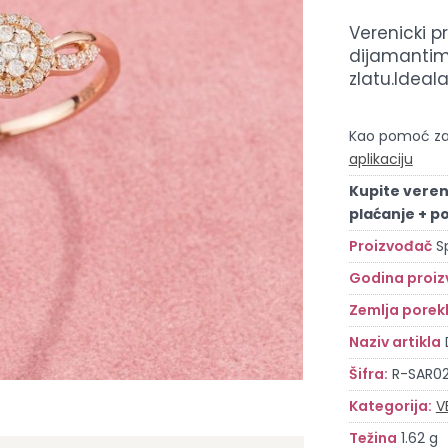
Verenicki p
dijamantim
zlatu.Ideal
Kao pomoć za 
aplikaciju
Kupite veren
plaćanje + p
Proizvođač
S
Godina proiz
Zemlja porek
Naziv artikla
Šifra:
R-SAR0
Kategorija:
V
Težina
1.62 g