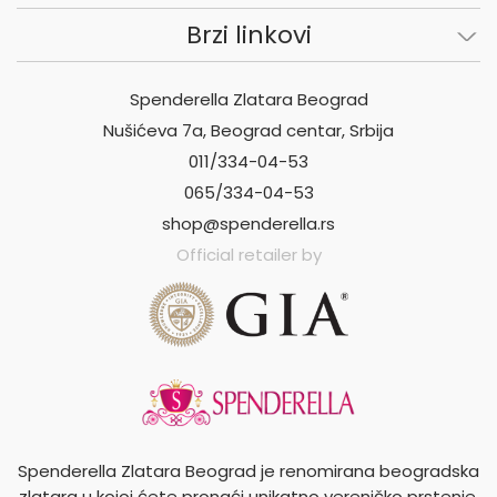
Brzi linkovi
Spenderella Zlatara Beograd
Nušićeva 7a, Beograd centar, Srbija
011/334-04-53
065/334-04-53
shop@spenderella.rs
Official retailer by
Spenderella Zlatara Beograd je renomirana beogradska
zlatara u kojoj ćete pronaći unikatno vereničko prstenje,