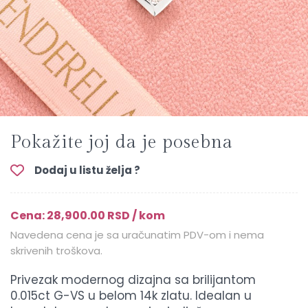
Pokažite joj da je posebna
Dodaj u listu želja ?
Cena: 28,900.00 RSD / kom
Navedena cena je sa uračunatim PDV-om i nema
skrivenih troškova.
Privezak modernog dizajna sa brilijantom
0.015ct G-VS u belom 14k zlatu. Idealan u