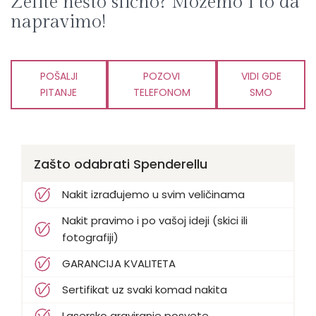
Želite nešto slično? Možemo i to da
napravimo!
POŠALJI
POZOVI
VIDI GDE
PITANJE
TELEFONOM
SMO
Zašto odabrati Spenderellu
Nakit izrađujemo u svim veličinama
Nakit pravimo i po vašoj ideji (skici ili
fotografiji)
GARANCIJA KVALITETA
Sertifikat uz svaki komad nakita
Lasersko graviranje posvete