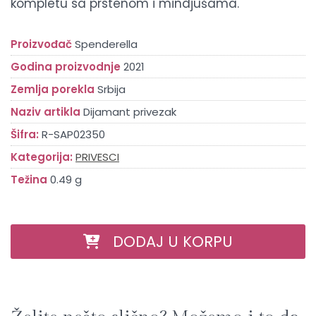
kompletu sa prstenom i mindjušama.
Proizvođač
Spenderella
Godina proizvodnje
2021
Zemlja porekla
Srbija
Naziv artikla
Dijamant privezak
Šifra:
R-SAP02350
Kategorija:
PRIVESCI
Težina
0.49 g
DODAJ U KORPU