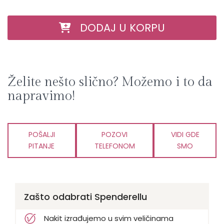
DODAJ U KORPU
Želite nešto slično? Možemo i to da
napravimo!
POŠALJI
POZOVI
VIDI GDE
PITANJE
TELEFONOM
SMO
Zašto odabrati Spenderellu
Nakit izrađujemo u svim veličinama