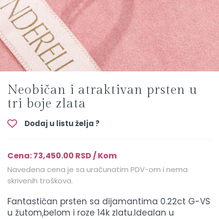
Neobičan i atraktivan prsten u
tri boje zlata
Dodaj u listu želja ?
Cena: 73,450.00 RSD / Kom
Navedena cena je sa uračunatim PDV-om i nema
skrivenih troškova.
Fantastičan prsten sa dijamantima 0.22ct G-VS
u žutom,belom i roze 14k zlatu.Idealan u