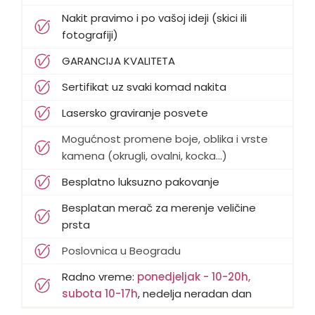
Nakit pravimo i po vašoj ideji (skici ili
fotografiji)
GARANCIJA KVALITETA
Sertifikat uz svaki komad nakita
Lasersko graviranje posvete
Mogućnost promene boje, oblika i vrste
kamena (okrugli, ovalni, kocka...)
Besplatno luksuzno pakovanje
Besplatan merač za merenje veličine
prsta
Poslovnica u Beogradu
Radno vreme:
ponedjeljak - 10-20h,
subota 10-17h
, nedelja neradan dan