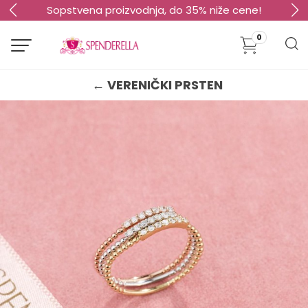
Sopstvena proizvodnja, do 35% niže cene!
0
← VERENIČKI PRSTEN