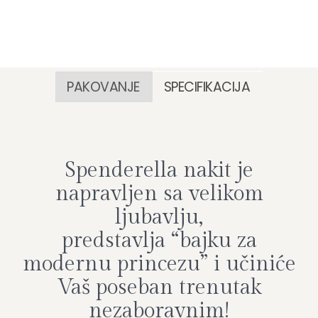
PAKOVANJE
SPECIFIKACIJA
Spenderella nakit je
napravljen sa velikom
ljubavlju,
predstavlja “bajku za
modernu princezu” i učiniće
Vaš poseban trenutak
nezaboravnim!