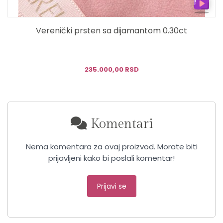
Verenički prsten sa dijamantom 0.30ct
R
235.000,00 RSD
Komentari
Nema komentara za ovaj proizvod. Morate biti
prijavljeni kako bi poslali komentar!
Prijavi se