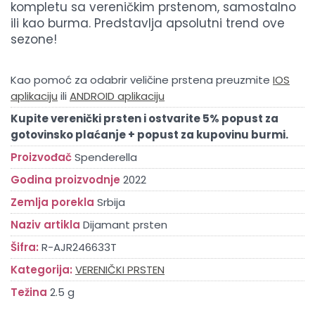
kompletu sa vereničkim prstenom, samostalno
ili kao burma. Predstavlja apsolutni trend ove
sezone!
Kao pomoć za odabrir veličine prstena preuzmite
IOS
aplikaciju
ili
ANDROID aplikaciju
Kupite verenički prsten i ostvarite 5% popust za
gotovinsko plaćanje + popust za kupovinu burmi.
Proizvođač
Spenderella
Godina proizvodnje
2022
Zemlja porekla
Srbija
Naziv artikla
Dijamant prsten
Šifra:
R-AJR246633T
Kategorija:
VERENIČKI PRSTEN
Težina
2.5 g