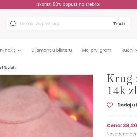
Sopstvena proizvodnja, do 35% niže cene!
tni nakit
Dijamant u blisteru
Moj prvi gram
Ručni r
 14k zlatu
Krug 
14k z
Dodaj u l
Cena: 38,20
Navedena cena