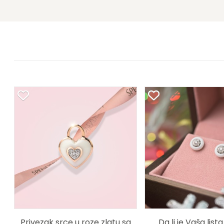
Privezak srce u roze zlatu sa
Da li je Vaša lista