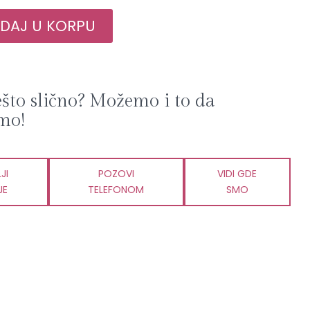
AJ U KORPU
ešto slično? Možemo i to da
mo!
JI
POZOVI
VIDI GDE
JE
TELEFONOM
SMO