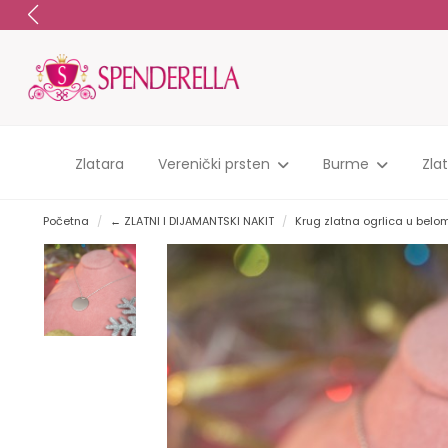
Zlatara
Verenički prsten
Burme
Zla
Početna
← ZLATNI I DIJAMANTSKI NAKIT
Krug zlatna ogrlica u belom