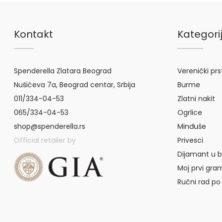
Kontakt
Kategori
Spenderella Zlatara Beograd
Verenički pr
Nušićeva 7a, Beograd centar, Srbija
Burme
011/334-04-53
Zlatni nakit
065/334-04-53
Ogrlice
shop@spenderella.rs
Minđuše
Official retailer by
Privesci
Dijamant u b
Moj prvi gra
Ručni rad po