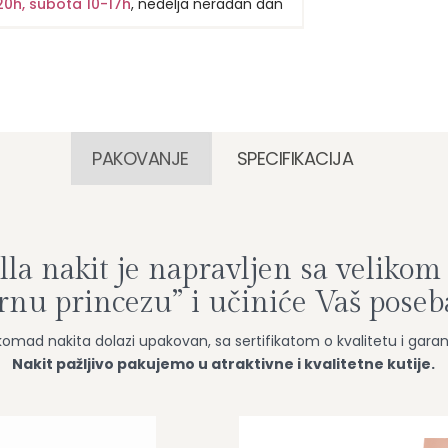
20h, subota 10-17h
, nedelja neradan dan
PAKOVANJE
SPECIFIKACIJA
la nakit je napravljen sa velikom 
ernu princezu” i učiniće Vaš pose
komad nakita dolazi upakovan, sa sertifikatom o kvalitetu i gara
Nakit pažljivo pakujemo u atraktivne i kvalitetne kutije.