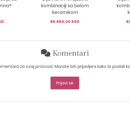
emna?
kombinaciji sa belom
kombi
keramikom
SD
89.950,00 RSD
9
Komentari
entara za ovaj proizvod. Morate biti prijavljeni kako bi poslali 
Prijavi se