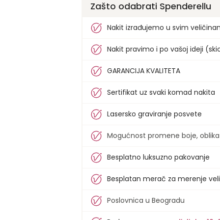
Zašto odabrati Spenderellu
Nakit izrađujemo u svim veličin
Nakit pravimo i po vašoj ideji (skici
GARANCIJA KVALITETA
Sertifikat uz svaki komad nakita
Lasersko graviranje posvete
Mogućnost promene boje, oblika i 
Besplatno luksuzno pakovanje
Besplatan merač za merenje veli
Poslovnica u Beogradu