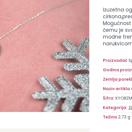
Izuzetna og
cirkona,pre
Mogućnost g
čemu je sva
modne tren
narukvicom
Proizvođač
S
Godina proiz
Zemlja porek
Naziv artikla
Šifra:
KYOBZ
Kategorija:
Z
Težina
2.73 g