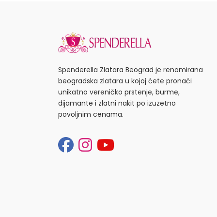
Spenderella Zlatara Beograd je renomirana
beogradska zlatara u kojoj ćete pronaći
unikatno vereničko prstenje, burme,
dijamante i zlatni nakit po izuzetno
povoljnim cenama.