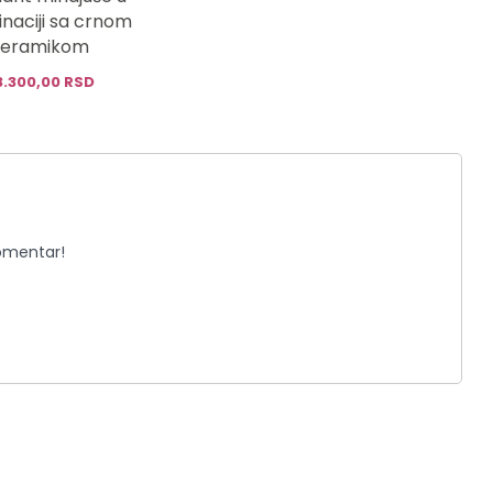
naciji sa crnom
keramikom
3.300,00 RSD
komentar!