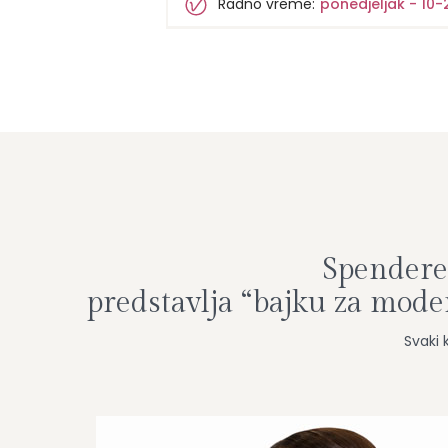
Radno vreme:
ponedjeljak - 10-
Spenderel
predstavlja “bajku za mod
Svaki 