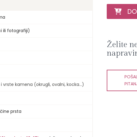
DOD
ama
 ili fotografiji)
Želite n
napravi
POŠAL
PITAN
vrste kamena (okrugli, ovalni, kocka...)
čine prsta