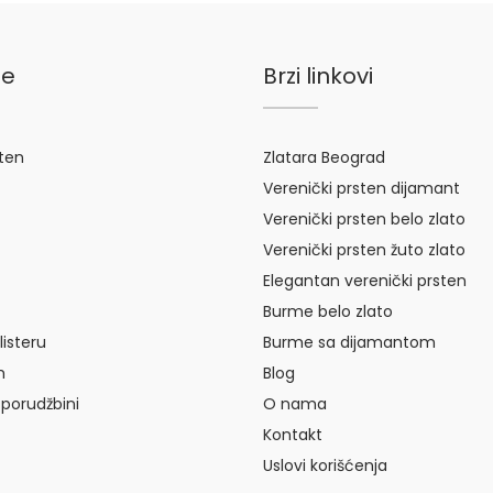
je
Brzi linkovi
sten
Zlatara Beograd
Verenički prsten dijamant
Verenički prsten belo zlato
Verenički prsten žuto zlato
Elegantan verenički prsten
Burme belo zlato
listeru
Burme sa dijamantom
m
Blog
 porudžbini
O nama
Kontakt
Uslovi korišćenja