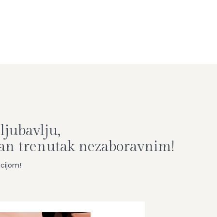
ljubavlju,
ban trenutak nezaboravnim!
ncijom!