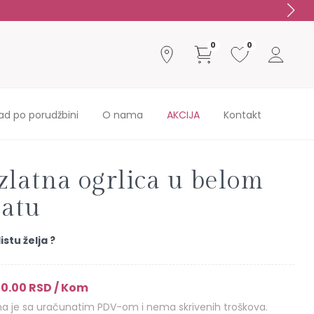
0
0
ad po porudžbini
O nama
AKCIJA
Kontakt
zlatna ogrlica u belom
latu
istu želja ?
0.00 RSD / Kom
 je sa uračunatim PDV-om i nema skrivenih troškova.