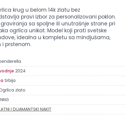
rlica krug u belom 14k zlatu bez
dstavlja pravi izbor za personalizovani poklon.
raviranja sa spoljne ili unutrašnje strane pri
ka ogrlica unikat. Model koji prati svetske
dove, idealna u kompletu sa mindjušama,
 i prstenom.
penderella
vodnje
2024
la
Srbija
Ogrlica zlato
MNNG
LATNI I DIJAMANTSKI NAKIT