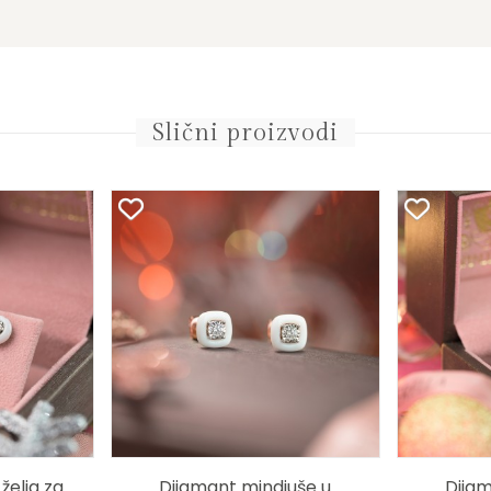
Slični proizvodi
 želja za
Dijamant mindjuše u
Dijam