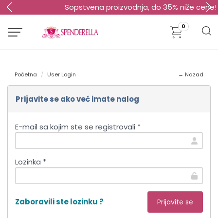
Sopstvena proizvodnja, do 35% niže cene!
0
Početna
User Login
← Nazad
Prijavite se ako već imate nalog
E-mail sa kojim ste se registrovali *
Lozinka *
Zaboravili ste lozinku ?