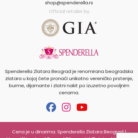
shop@spenderella.rs
Official retailer by
Spenderella Zlatara Beograd je renomirana beogradska
zlatara u kojoj ćete pronaći unikatno vereničko prstenje,
burme, dijamante i zlatni nakit po izuzetno povoljnim
cenama.
Cena je u dinarima. Spenderella Zlatara Beograd |