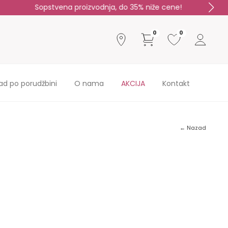
0
0
ad po porudžbini
O nama
AKCIJA
Kontakt
← Nazad