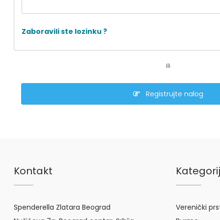
Zaboravili ste lozinku ?
ili
Registrujte nalog
Kontakt
Kategori
Spenderella Zlatara Beograd
Verenički pr