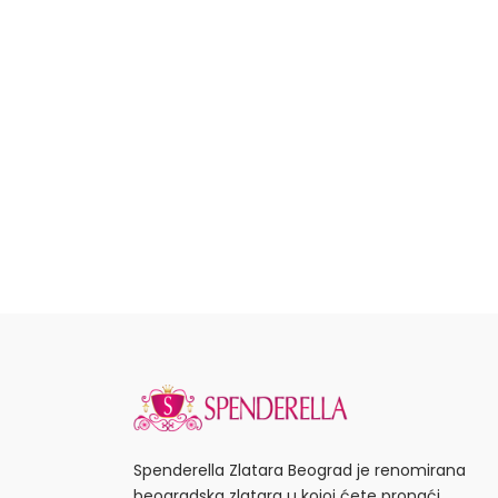
Spenderella Zlatara Beograd je renomirana
beogradska zlatara u kojoj ćete pronaći