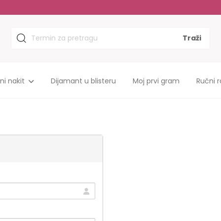
Sopstvena proizvodnja, do 35% niže cene!
tni nakit
Dijamant u blisteru
Moj prvi gram
Ručni r