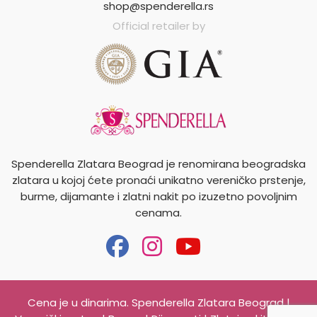
shop@spenderella.rs
Official retailer by
Spenderella Zlatara Beograd je renomirana beogradska
zlatara u kojoj ćete pronaći unikatno vereničko prstenje,
burme, dijamante i zlatni nakit po izuzetno povoljnim
cenama.
Cena je u dinarima. Spenderella Zlatara Beograd |