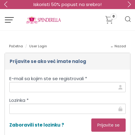
 popust na srebro!
Sopstvena proizvod
0
Početna
User Login
← Nazad
Prijavite se ako već imate nalog
E-mail sa kojim ste se registrovali *
Lozinka *
Zaboravili ste lozinku ?