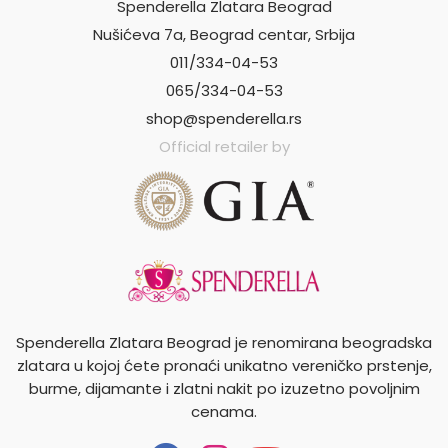
Spenderella Zlatara Beograd
Nušićeva 7a, Beograd centar, Srbija
011/334-04-53
065/334-04-53
shop@spenderella.rs
Official retailer by
Spenderella Zlatara Beograd je renomirana beogradska
zlatara u kojoj ćete pronaći unikatno vereničko prstenje,
burme, dijamante i zlatni nakit po izuzetno povoljnim
cenama.