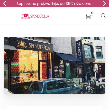
Sopstvena proizvodnja, do 35% niže cene!
0