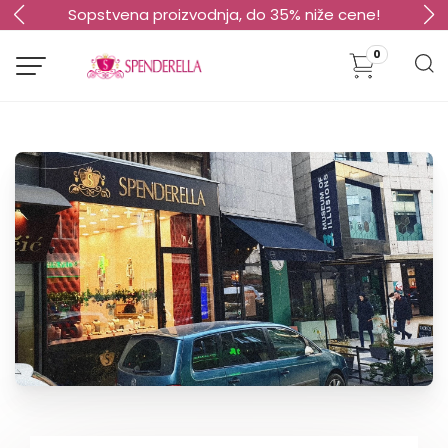
Sopstvena proizvodnja, do 35% niže cene!
0