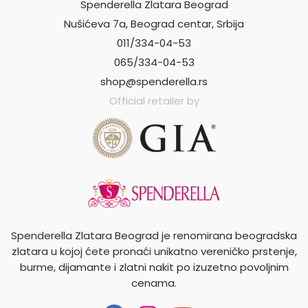
Spenderella Zlatara Beograd
Nušićeva 7a, Beograd centar, Srbija
011/334-04-53
065/334-04-53
shop@spenderella.rs
Official retailer by
Spenderella Zlatara Beograd je renomirana beogradska
zlatara u kojoj ćete pronaći unikatno vereničko prstenje,
burme, dijamante i zlatni nakit po izuzetno povoljnim
cenama.